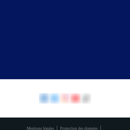
Khadija Haidara
HR Manager
+33 6 35 64 23 76
Tél.
E-mail
Mentions légales
Protection des données